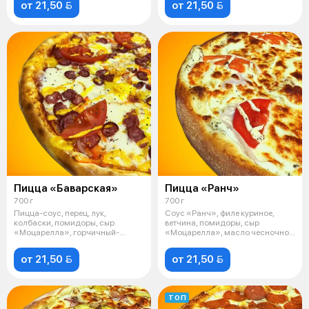
от 21,50 
от 21,50 
Пицца «Баварская»
Пицца «Ранч»
700 г
700 г
Пицца-соус, перец, лук,
Соус «Ранч», филе куриное,
колбаски, помидоры, сыр
ветчина, помидоры, сыр
«Моцарелла», горчичный-
«Моцарелла», масло чесночное,
соус,масло чесночно
базилик су
от 21,50 
от 21,50 
ТОП