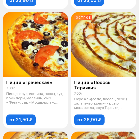
от 23,90 
от 23,50 
ОСТРОЕ
Пицца «Греческая»
Пицца «Лосось
Терияки»
700 г
700 г
Пицца-соус, ветчина, перец, лук,
помидоры, маслины, сыр
Соус Альфредо, лосось, перец
«Фета», сыр «Моцарелла»,
халапеньо, крем-чиз, сыр
масло чес
моцарелла, соус Терияки,
чесночное м
от 21,50 
от 26,90 