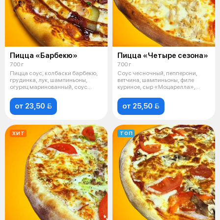
Пицца «Барбекю»
Пицца «Четыре сезона»
700 г
700 г
Пицца соус, колбаски барбекю,
Соус чесночный, пепперони,
грудинка, лук, шампиньоны,
ветчина, шампиньоны, филе
огурец маринованный, соус
куриное, сыр «Моцарелла»,
барбекю
базилик суш
от 23,50 
от 25,50 
ХИТ
ТОП