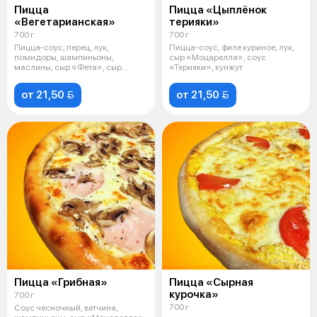
Пицца
Пицца «Цыплёнок
«Вегетарианская»
терияки»
700 г
700 г
Пицца-соус, перец, лук,
Пицца-соус, филе куриное, лук,
помидоры, шампиньоны,
сыр «Моцарелла», соус
маслины, сыр «Фета», сыр
«Терияки», кунжут
«Моцарелла», масло
от 21,50 
от 21,50 
Пицца «Грибная»
Пицца «Сырная
курочка»
700 г
700 г
Соус чесночный, ветчина,