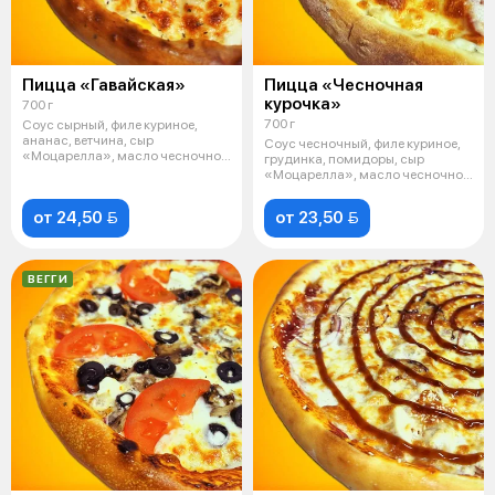
Пицца «Гавайская»
Пицца «Чесночная
курочка»
700 г
700 г
Соус сырный, филе куриное,
ананас, ветчина, сыр
Соус чесночный, филе куриное,
«Моцарелла», масло чесночное,
грудинка, помидоры, сыр
базилик сушё
«Моцарелла», масло чесночное,
базили
от 24,50 
от 23,50 
ВЕГГИ