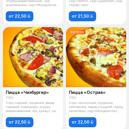
огурец маринованный , лук,
сыр «Фета», сыр «Дорблю», сыр
шампиньоны, сыр «Моцарелла»,
«Крем-чиз»
со
от 22,50 
от 21,50 
ОСТРОЕ
Пицца «Чизбургер»
Пицца «Острая»
700 г
700 г
Соус сырный, грудинка, фарш
Соус чесночный, грудинка,
говяжий, помидоры, огурец
пепперони, перец сладкий, перец
маринованный, лук, кунжут, сыр
халапеньо, сыр «Моцарелла»,
«Моца
масл
от 22,50 
от 22,50 