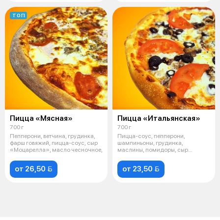
ТОП
Пицца «Мясная»
Пицца «Итальянская»
700 г
700 г
Пепперони, ветчина, грудинка,
Пицца-соус, пепперони,
фарш говяжий, пицца-соус, сыр
шампиньоны, грудинка,
«Моцарелла», масло чесночное,
маслины, помидоры, сыр
«Моцарелла», масло чес
от 26,50 
от 23,50 