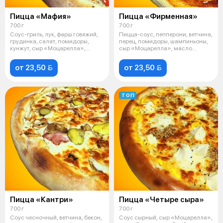
Пицца «Мафия»
Пицца «Фирменная»
700 г
700 г
Соус-гриль, лук, фарш говяжий,
Пицца-соус, пепперони, ветчина,
грудинка, салат, помидоры,
перец, помидоры, шампиньоны,
кунжут, сыр «Моцарелла»,
сыр «Моцарелла», масло
масло ч
чесноч
от 23,50 
от 23,50 
ТОП
Пицца «Кантри»
Пицца «Четыре сыра»
700 г
700 г
Соус чесночный, ветчина, бекон,
Соус сырный, сыр «Моцарелла»,