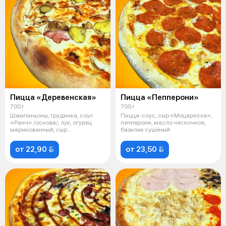
Пицца «Деревенская»
Пицца «Пепперони»
700 г
700 г
Шампиньоны, грудинка, соус
Пицца-соус, сыр «Моцарелла»,
«Ранч» /основа/, лук, огурец
пепперони, масло чесночное,
маринованный, сыр
базилик сушёный
«Моцарелла», мас
от 22,90 
от 23,50 