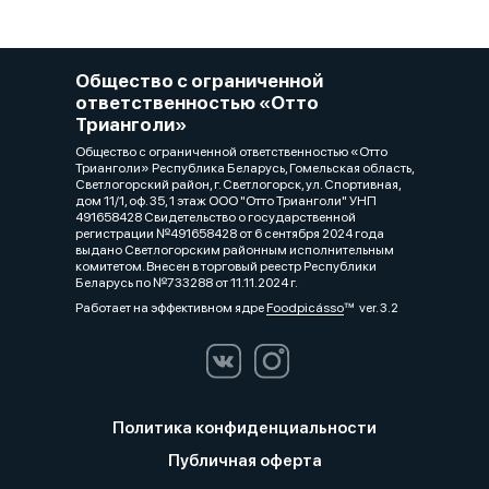
Общество с ограниченной
ответственностью «Отто
Трианголи»
Общество с ограниченной ответственностью «Отто
Трианголи» Республика Беларусь, Гомельская область,
Светлогорский район, г. Светлогорск, ул. Спортивная,
дом 11/1, оф. 35, 1 этаж ООО "Отто Трианголи" УНП
491658428 Свидетельство о государственной
регистрации №491658428 от 6 сентября 2024 года
выдано Светлогорским районным исполнительным
комитетом. Внесен в торговый реестр Республики
Беларусь по №733288 от 11.11.2024 г.
Работает на эффективном ядре
Foodpicásso
ver. 3.2
Политика конфиденциальности
Публичная оферта