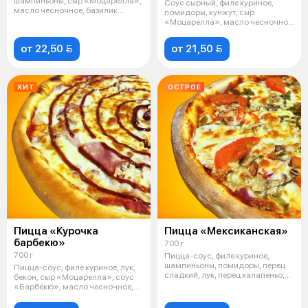
шампиньоны, сыр «Моцарелла»,
Соус сырный, филе куриное,
масло чесночное, базилик
помидоры, кунжут, сыр
сушёный
«Моцарелла», масло чесночное,
базилик суш
от 22,50 
от 21,50 
ХИТ
ОСТРОЕ
Пицца «Курочка
Пицца «Мексиканская»
барбекю»
700 г
700 г
Пицца-соус, филе куриное,
шампиньоны, помидоры, перец
Пицца-соус, филе куриное, лук,
сладкий, лук, перец халапеньо,
бекон, сыр «Моцарелла», соус
сыр «
«Барбекю», масло чесночное,
ба