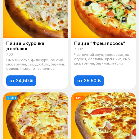
Пицца «Курочка
Пицца "Фреш лосось"
дорблю»
700 г
700 г
Чесночный соус, лосось с\с, св.
огурец, маслины, крем-чиз, сыр
Сырный соус, филе куриное, сыр
моцарелла, базилик, масло ч
моцарелла, сыр дорблю, базилик
сушеный, масло чесночное.
от 24,50 
от 25,50 
ТОП
ХИТ