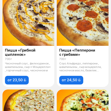
Пицца «Грибной
Пицца «Пепперони
цыпленок»
с грибами»
700 г
700 г
Чесночный соус , филе куриное ,
Соус Альфредо , пепперони ,
шампиньоны, сыр « Моцарелла»
шампиньоны , сыр моцарелла,
, горчичный соус, чесночное м
чесночное масло, базилик
сушеный.
от 23,50 
от 24,50 