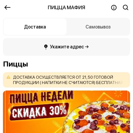
ПИЦЦА МАФИЯ
Доставка
Самовывоз
Укажите адрес →
Пиццы
ДОСТАВКА
ОСУЩЕСТВЛЯЕТСЯ
ОТ
21,50
ГОТОВОЙ
ПРОДУКЦИИ
(
НАПИТКИ
НЕ
СЧИТАЮТСЯ)
БЕСПЛАТНАЯ
ДОСТАВКА
ОСУЩЕСТВЛЯЕТСЯ
ОТ
35,00
РУБЛЕЙ.
ПРЕДЗАКАЗЫ
НА
ДОСТАВКУ
(Т.Е.
ЗАКАЗЫ
НА
ОПРЕДЕЛЕННОЕ
ВРЕМЯ
И
ДАТУ)
НЕ
ПРИНИМАЕМ!
Энергетические
напитки
продаются
только
людям
достигшим
18ти
летнего
возраста.
П
Р
Е
Д
З
А
К
А
З
О
В
НЕТ
«соусы
в
пиццу
и
закуски
идут
без
выбора
вкуса»
(в
продажа
соусов
нет)