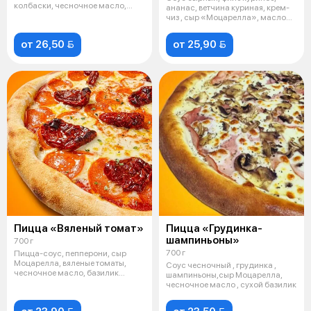
колбаски, чесночное масло,
ананас, ветчина куриная, крем-
базилик с
чиз , сыр «Моцарелла», масло
чесн
от 26,50 
от 25,90 
Пицца «Вяленый томат»
Пицца «Грудинка-
шампиньоны»
700 г
700 г
Пицца-соус, пепперони, сыр
Моцарелла, вяленые томаты,
Соус чесночный , грудинка ,
чесночное масло, базилик
шампиньоны,сыр Моцарелла,
сушеный
чесночное масло , сухой базилик