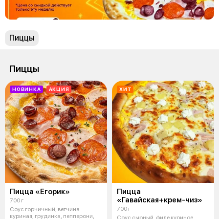
Пиццы
Пиццы
НОВИНКА
АКЦИЯ
ХИТ
Пицца «Егорик»
Пицца
«Гавайская+крем-чиз»
700 г
700 г
Соус горчичный, ветчина
куриная, грудинка, пепперони,
Соус сырный, филе куриное,