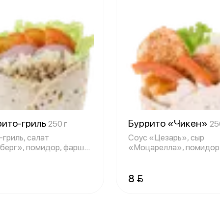
рито-гриль
Буррито «Чикен»
250 г
25
-гриль, салат
Соус «Цезарь», сыр
берг», помидор, фарш
«Моцарелла», помидор
ий, лук, сыр
филе цыплёнка, сала
8 