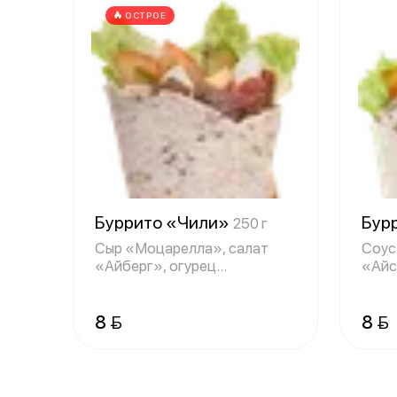
ОСТРОЕ
Буррито «Чили»
Бур
250 г
Сыр «Моцарелла», салат
Соус
«Айберг», огурец
«Айс
маринованный , помид
говяж
8 
8 