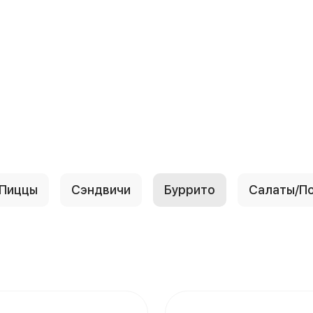
Пиццы
Сэндвичи
Буррито
Салаты/П