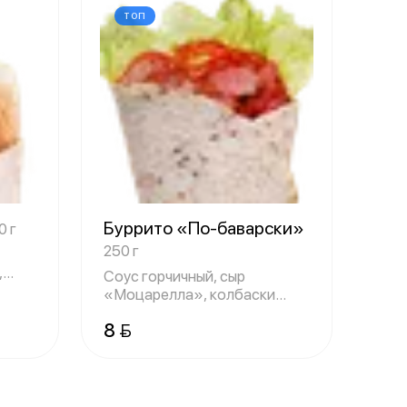
ТОП
Буррито «По-баварски»
0 г
250 г
,
Соус горчичный, сыр
«Моцарелла», колбаски
«Барбекю», перец-г
8 