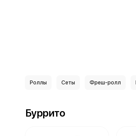
{{ textContacts }}
Роллы
Сеты
Фреш-ролл
Буррито