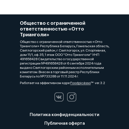
Общество с ограниченной
ответственностью «Отто
Трианголи»
Общество с ограниченной ответственностью «Отто
Трианголи» Республика Беларусь, Гомельская область,
Светлогорский район, г. Светлогорск, ул. Спортивная,
дом 11/1, оф. 35, 1 этаж ООО "Отто Трианголи" УНП
491658428 Свидетельство о государственной
регистрации №491658428 от 6 сентября 2024 года
выдано Светлогорским районным исполнительным
комитетом. Внесен в торговый реестр Республики
Беларусь по №733288 от 11.11.2024 г.
Работает на эффективном ядре
Foodpicásso
ver. 3.2
Политика конфиденциальности
Публичная оферта