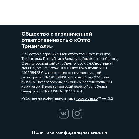
Общество с ограниченной
ответственностью «Отто
Трианголи»
Общество с ограниченной ответственностью «Отто
Трианголи» Республика Беларусь, Гомельская область,
Светлогорский район, г. Светлогорск, ул. Спортивная,
дом 11/1, оф. 35, 1 этаж ООО "Отто Трианголи" УНП
491658428 Свидетельство о государственной
регистрации №491658428 от 6 сентября 2024 года
выдано Светлогорским районным исполнительным
комитетом. Внесен в торговый реестр Республики
Беларусь по №733288 от 11.11.2024 г.
Работает на эффективном ядре
Foodpicásso
ver. 3.2
Политика конфиденциальности