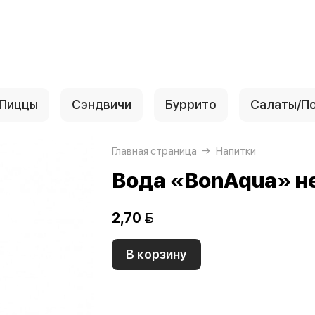
Пиццы
Сэндвичи
Буррито
Салаты/П
Главная страница
Напитки
Вода «BonAqua» н
2,70 
В корзину