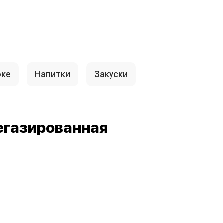
оке
Напитки
Закуски
егазированная