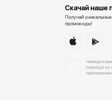
Скачай наше 
Получай уникальные 
промокоды!
Наведи каме
перейди по 
приложения