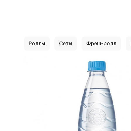
{{ textContacts }}
Роллы
Сеты
Фреш-ролл