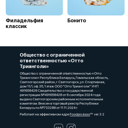
Филадельфия
Бонито
классик
Общество с ограниченной
ответственностью «Отто
Трианголи»
Общество с ограниченной ответственностью «Отто
Трианголи» Республика Беларусь, Гомельская область,
Светлогорский район, г. Светлогорск, ул. Спортивная,
дом 11/1, оф. 35, 1 этаж ООО "Отто Трианголи" УНП
491658428 Свидетельство о государственной
регистрации №491658428 от 6 сентября 2024 года
выдано Светлогорским районным исполнительным
комитетом. Внесен в торговый реестр Республики
Беларусь по №733288 от 11.11.2024 г.
Работает на эффективном ядре
Foodpicásso
ver. 3.2