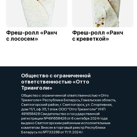
Фреш-ролл «Ранч
Фреш-ролл «Ранч
с лососем»
с креветкой»
Общество с ограниченной
ответственностью «Отто
Трианголи»
Общество с ограниченной ответственностью «Отто
Трианголи» Республика Беларусь, Гомельская область,
Светлогорский район, г. Светлогорск, ул. Спортивная,
дом 11/1, оф. 35, 1 этаж ООО "Отто Трианголи" УНП
491658428 Свидетельство о государственной
регистрации №491658428 от 6 сентября 2024 года
выдано Светлогорским районным исполнительным
комитетом. Внесен в торговый реестр Республики
Беларусь по №733288 от 11.11.2024 г.